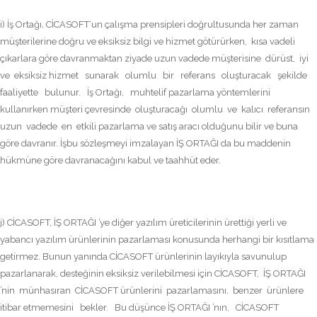
i) İş Ortağı, CİCASOFT‘un çalışma prensipleri doğrultusunda her zaman
müşterilerine doğru ve eksiksiz bilgi ve hizmet götürürken, kısa vadeli
çıkarlara göre davranmaktan ziyade uzun vadede müşterisine dürüst, iyi
ve eksiksiz hizmet sunarak olumlu bir referans oluşturacak şekilde
faaliyette bulunur. İş Ortağı, muhtelif pazarlama yöntemlerini
kullanırken müşteri çevresinde oluşturacağı olumlu ve kalıcı referansın
uzun vadede en etkili pazarlama ve satış aracı olduğunu bilir ve buna
göre davranır. İşbu sözleşmeyi imzalayan İŞ ORTAĞI da bu maddenin
hükmüne göre davranacağını kabul ve taahhüt eder.
j) CİCASOFT, İŞ ORTAĞI ’ye diğer yazılım üreticilerinin ürettiği yerli ve
yabancı yazılım ürünlerinin pazarlaması konusunda herhangi bir kısıtlama
getirmez. Bunun yanında CİCASOFT ürünlerinin layıkıyla savunulup
pazarlanarak, desteğinin eksiksiz verilebilmesi için CİCASOFT, İŞ ORTAĞI
’nin münhasıran CİCASOFT ürünlerini pazarlamasını, benzer ürünlere
itibar etmemesini bekler. Bu düşünce İŞ ORTAĞI ’nın, CİCASOFT