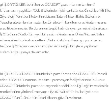
g) İŞ ORTAĞI LER, belirtilen ve CİCASOFT yazılımlarının tanıtım /
kiralamasını yaptıkları Web Sitelerinde hiçbir şart altında, Cinsel İçerikli Site,
Ziyaretçiyi Yanıltıcı Siteler, Kırık Lisans Satan Siteler, Bahis Siteleri vb.
Yasadışı siteleri tanıtamazlar, bu tür sitelerin kurulumuna, kiralanmasına
aracılık edemezler. Bu durumun tespiti halinde uyarıya mahal olmaksızın
İş Ortağının CicaSoft’tan yeni bir yazılım kiralaması, Ürün/Hizmet Satın
alması süresiz olarak engellenir. Yukarıdaki koşullara uyuyor olmaları
halinde İş Ortağının var olan müşterileri ile ilgili bir işlem yapılmaz,
sistemleri çalışmaya devam eder.
h) İŞ ORTAĞI, CİCASOFT ürünlerinin pazarlamasında CİCASOFT’u temsil
eder, CİCASOFT namına tanıtım, promosyon faaliyetlerinde bulunur.
CİCASOFT ürünlerini pazarlar, seçenekler dâhilinde ilgili eğitim ve destek
merkezlerine yönlendirme yapar. İŞ ORTAĞI bütün bu faaliyetlerde
CİCASOFT‘un ürünlerinin Ticari itibarını gözetir ve korur.