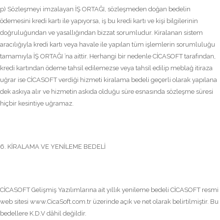
p) Sözleşmeyi imzalayan İŞ ORTAĞI, sözleşmeden doğan bedelin
ödemesini kredi kartı ile yapıyorsa, iş bu kredi kartı ve kişi bilgilerinin
doğruluğundan ve yasallığından bizzat sorumludur. Kiralanan sistem
aracılığıyla kredi kartı veya havale ile yapılan tüm işlemlerin sorumluluğu
tamamıyla İŞ ORTAĞI ’na aittir. Herhangi bir nedenle CİCASOFT tarafından,
kredi kartından ödeme tahsil edilemezse veya tahsil edilip meblağ itiraza
uğrar ise CİCASOFT verdiği hizmeti kiralama bedeli geçerli olarak yapılana
dek askıya alır ve hizmetin askıda olduğu süre esnasında sözleşme süresi
hiçbir kesintiye uğramaz.
6. KİRALAMA VE YENİLEME BEDELİ
CİCASOFT Gelişmiş Yazılımlarına ait yıllık yenileme bedeli CİCASOFT resmi
web sitesi www.CicaSoft.com.tr üzerinde açık ve net olarak belirtilmiştir. Bu
bedellere K.D.V dâhil değildir.