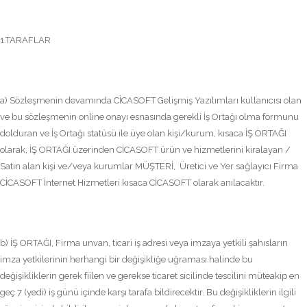
1.TARAFLAR
a) Sözleşmenin devamında CİCASOFT Gelişmiş Yazılımları kullanıcısı olan
ve bu sözleşmenin online onayı esnasında gerekli İş Ortağı olma formunu
dolduran ve İş Ortağı statüsü ile üye olan kişi/kurum, kısaca İŞ ORTAĞI
olarak, İŞ ORTAĞI üzerinden CİCASOFT ürün ve hizmetlerini kiralayan /
Satın alan kişi ve/veya kurumlar MÜŞTERİ, Üretici ve Yer sağlayıcı Firma
CİCASOFT İnternet Hizmetleri kısaca CİCASOFT olarak anılacaktır.
b) İŞ ORTAĞI, Firma unvan, ticari iş adresi veya imzaya yetkili şahısların
imza yetkilerinin herhangi bir değişikliğe uğraması halinde bu
değişikliklerin gerek fiilen ve gerekse ticaret sicilinde tescilini müteakip en
geç 7 (yedi) iş günü içinde karşı tarafa bildirecektir. Bu değişikliklerin ilgili