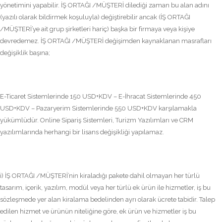
yönetimini yapabilir. İŞ ORTAĞI /MÜŞTERİ dilediği zaman bu alan adını
(yazılı olarak bildirmek koşuluyla) değiştirebilir ancak (İŞ ORTAĞI
/MÜŞTERİ’ye ait grup şirketleri hariç) başka bir firmaya veya kişiye
devredemez. İŞ ORTAĞI /MÜŞTERİ değişimden kaynaklanan masrafları
değişiklik başına;
E-Ticaret Sistemlerinde 150 USD+KDV – E-İhracat Sistemlerinde 450
USD+KDV – Pazaryerim Sistemlerinde 550 USD+KDV karşılamakla
yükümlüdür. Online Sipariş Sistemleri, Turizm Yazılımları ve CRM
yazılımlarında herhangi bir lisans değişikliği yapılamaz.
i) İŞ ORTAĞI /MÜŞTERİ’nin kiraladığı pakete dahil olmayan her türlü
tasarım, içerik, yazılım, modül veya her türlü ek ürün ile hizmetler, iş bu
sözleşmede yer alan kiralama bedelinden ayrı olarak ücrete tabidir. Talep
edilen hizmet ve ürünün niteliğine göre, ek ürün ve hizmetler iş bu