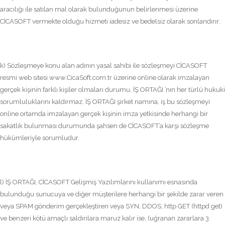
aracılığı ile satılan mal olarak bulunduğunun belirlenmesi üzerine
CİCASOFT vermekte olduğu hizmeti iadesiz ve bedelsiz olarak sonlandırır.
k) Sözleşmeye konu alan adının yasal sahibi ile sözleşmeyi CİCASOFT
resmi web sitesi www.CicaSoft.com.tr üzerine online olarak imzalayan
gerçek kişinin farklı kişiler olmaları durumu, İŞ ORTAĞI ’nın her türlü hukuki
sorumluluklarını kaldırmaz. İŞ ORTAĞI şirket namına, iş bu sözleşmeyi
online ortamda imzalayan gerçek kişinin imza yetkisinde herhangi bir
sakatlık bulunması durumunda şahsen de CİCASOFT’a karşı sözleşme
hükümleriyle sorumludur.
l) İŞ ORTAĞI, CİCASOFT Gelişmiş Yazılımlarını kullanımı esnasında
bulunduğu sunucuya ve diğer müşterilere herhangi bir şekilde zarar veren
veya SPAM gönderim gerçekleştiren veya SYN, DDOS, http GET (httpd get)
ve benzeri kötü amaçlı saldırılara maruz kalır ise, (uğranan zararlara 3.