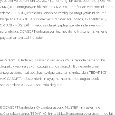
yapabilir ve bunun için CİCASOFT’a herhangi bir ücret ödemez. İŞ ORTAĞI
/MÜŞTERİ entegrasyon hizmetinin CİCASOFT tarafından verilmesini talep
ederse TEDARİKÇİ firma’nın kendisine verdiği İş Ortağı yetkisini belirtir
belgeleri CİCASOFT’a sunmak ve bildirmek zorundadır, aksi taktirde İŞ
ORTAĞI /MÜŞTERİ’nin yetkisiz olarak yaptığı işlemlerinden kendisi
sorumludur. CİCASOFT entegrasyon hizmeti ile ilgili bilgileri 3. kişilerle
paylaşmamayı taahhüt eder.
e) CİCASOFT, Tedarikçi Firma’nın sağladığı XML üzerinde herhangi bir
değişiklik yapma yükümlülüğü altında değildir. Bu nedenle ürün
entegrasyonu, fiyat politikası ile ilgili yaşanan sıkıntılardan, TEDARİKÇİ’nin
ve CİCASOFT’un Sistemleri’nin uyuşmaması halinde doğabilecek
sorunlardan CİCASOFT sorumlu değildir.
f) CİCASOFT tarafından XML entegrasyonu MÜŞTERİ’nin sistemine
sağlandıktan sonra, TEDARİKÇİ firma XML altyapısında veya sisteminde bir