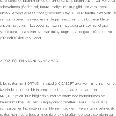
süre içerisinde bildirilmemesi durumunda karşı tarafın eski unvan ve/veya
adres altında gönderilmiş fatura, irsaliye, mektup gibi tüm vesaik yeni
unvan ve/veya adres altında gönderilmiş sayılır. Her iki tarafta imza yetkilisi
şahısların veya imza yetkilerinin değişmesi durumunda bu değişiklikten
önce imza yetkisini kaybeden şahısların imzaladığı tüm çek, senet gibi
şirketi borç altına sokan evraktan dolayı doğmuş ve doğacak tüm borç ve
yükümlülükleri kabul eder.
2. SÖZLEŞMENİN KONUSU VE AMACI
İş bu sözleşme İŞ ORTAĞI ’nin dilediği CİCASOFT ürün ve hizmetini, internet
üzerinde belirlenen bir internet adresi kullanılarak, kiralamasını,
MÜŞTERİ’ye ait ürün bilgilerinin internet ortamında barındırılması ve
barındırma koşulları, servis sağlayıcılık hizmetleri ile kurulum ve satış
sonrası verilen hizmetlerin niteliklerini, niceliklerini ve sınırlarını belirler. Bu
sözleşmenin yürürlüğe girmesi ile birlikte taraflar yapılacak işlemlerin bu