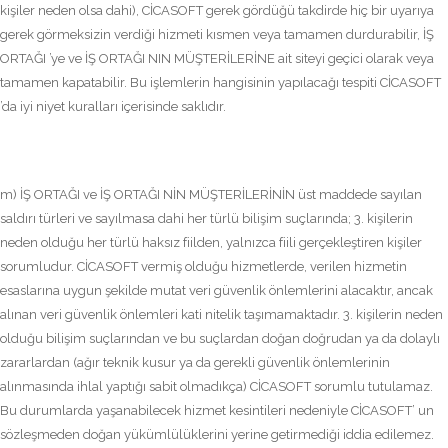
kişiler neden olsa dahi), CİCASOFT gerek gördüğü takdirde hiç bir uyarıya
gerek görmeksizin verdiği hizmeti kısmen veya tamamen durdurabilir, İŞ
ORTAĞI ’ye ve İŞ ORTAĞI NIN MÜŞTERİLERİNE ait siteyi geçici olarak veya
tamamen kapatabilir. Bu işlemlerin hangisinin yapılacağı tespiti CİCASOFT
’da iyi niyet kuralları içerisinde saklıdır.
m) İŞ ORTAĞI ve İŞ ORTAĞI NİN MÜŞTERİLERİNİN üst maddede sayılan
saldırı türleri ve sayılmasa dahi her türlü bilişim suçlarında; 3. kişilerin
neden olduğu her türlü haksız fiilden, yalnızca fiili gerçekleştiren kişiler
sorumludur. CİCASOFT vermiş olduğu hizmetlerde, verilen hizmetin
esaslarına uygun şekilde mutat veri güvenlik önlemlerini alacaktır, ancak
alınan veri güvenlik önlemleri kati nitelik taşımamaktadır. 3. kişilerin neden
olduğu bilişim suçlarından ve bu suçlardan doğan doğrudan ya da dolaylı
zararlardan (ağır teknik kusur ya da gerekli güvenlik önlemlerinin
alınmasında ihlal yaptığı sabit olmadıkça) CİCASOFT sorumlu tutulamaz.
Bu durumlarda yaşanabilecek hizmet kesintileri nedeniyle CİCASOFT’ un
sözleşmeden doğan yükümlülüklerini yerine getirmediği iddia edilemez.