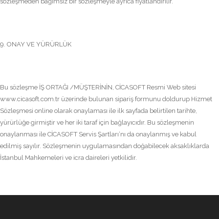
sözleşmeden bağımsız bir sözleşmeyle ayrıca fiyatlandırılır.
9. ONAY VE YÜRÜRLÜK
Bu sözleşme İŞ ORTAĞI /MÜŞTERİNİN, CİCASOFT Resmi Web sitesi
www.cicasoft.com.tr üzerinde bulunan sipariş formunu doldurup Hizmet
Sözleşmesi online olarak onaylaması ile ilk sayfada belirtilen tarihte,
yürürlüğe girmiştir ve her iki taraf için bağlayıcıdır. Bu sözleşmenin
onaylanması ile CİCASOFT Servis Şartları‘nı da onaylanmış ve kabul
edilmiş sayılır. Sözleşmenin uygulamasından doğabilecek aksaklıklarda
İstanbul Mahkemeleri ve icra daireleri yetkilidir.