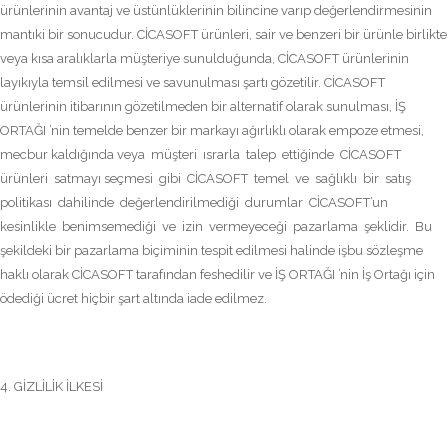
ürünlerinin avantaj ve üstünlüklerinin bilincine varıp değerlendirmesinin
mantıki bir sonucudur. CİCASOFT ürünleri, sair ve benzeri bir ürünle birlikte
veya kısa aralıklarla müşteriye sunulduğunda, CİCASOFT ürünlerinin
layıkıyla temsil edilmesi ve savunulması şartı gözetilir. CİCASOFT
ürünlerinin itibarının gözetilmeden bir alternatif olarak sunulması, İŞ
ORTAĞI ’nin temelde benzer bir markayı ağırlıklı olarak empoze etmesi,
mecbur kaldığında veya müşteri ısrarla talep ettiğinde CİCASOFT
ürünleri satmayı seçmesi gibi CİCASOFT temel ve sağlıklı bir satış
politikası dahilinde değerlendirilmediği durumlar CİCASOFT’un
kesinlikle benimsemediği ve izin vermeyeceği pazarlama şeklidir. Bu
şekildeki bir pazarlama biçiminin tespit edilmesi halinde işbu sözleşme
haklı olarak CİCASOFT tarafından feshedilir ve İŞ ORTAĞI ’nin İş Ortağı için
ödediği ücret hiçbir şart altında iade edilmez.
4. GİZLİLİK İLKESİ