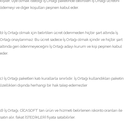
kişiler, üye olmak istediği İş Ortağı paketinde belirtilen İş Ortağı ücretini
ödemeyi ve diğer koşulları peşinen kabul eder.
b) İş Ortağı olmak için belirtilen ücret ödenmeden hiçbir şart altında İş
Ortağı onaylanmaz. Bu ücret sadece İş Ortağı olmak içindir ve hiçbir şart
altında geri ödenmeyeceğini İş Ortağı adayı kurum ve kişi peşinen kabul
eder.
c) İş Ortağı paketleri katı kurallarla sınırlıdır. İş Ortağı kullandıkları paketin
özellikleri dışında herhangi bir hak talep edemezler
d) İş Ortağı, CİCASOFT’ tan ürün ve hizmeti belirlenen iskonto oranları ile
satın alır, fakat İSTEDİKLERİ fiyata satabilirler.