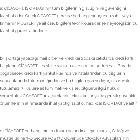
a) CİCASOFT, İŞ ORTAĞI ’nın tüm bilgilerinin gizliliğini ve güvenliğini
taahhüt eder. Gerek CİCASOFT gerekse herhangi bir üçüncü şahıs veya
firma’nın MÜŞTERİ’ ye ait özel bilgilere teknik olarak erişemeyeceği için bu
taahhüt garanti altındadır.
b) İş Ortağı yapacağı mail order ve kredi kartı odaklı satışlarda kredi kartı
bilgilerini CİCASOFT kesinlikle sunucu üzerinde bulundurmaz. Burada
doğabilecek kredi kartı yanlışlıklarında ve hatalarından bu bilgilerin
sunucularında tutulmadığından ve bu bilgileri görmediği için sorumlu
tutulamaz. 3. Kişilere ait tüm mali ve kişisel bilgilerle ilgili hukuki
sorumluluk CİCASOFT’un açık olarak (teknik kusur ya da gerekli güvenlik
önlemlerinin alınmasında ihlal yaptığı sabit olmadıkça) İŞ ORTAĞI ’ye aittir.
d) CİCASOFT herhangi bir kredi kartı dolandırıcılığına karşı İş Ortağı ve
müşterilerine 3-D Secure POS (3D Güvenlik Protokolü) Altyapıları’ nın