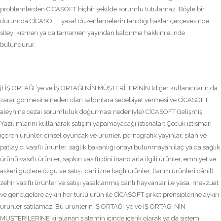
problemlerden CİCASOFT hiçbir şekilde sorumlu tutulamaz. Böyle bir
durumda CİCASOFT yasal düzenlemelerin tanıdığı haklar çerçevesinde
siteyi kısmen ya da tamamen yayından kaldırma hakkını elinde
bulundurur.
j) İŞ ORTAĞI ’ye ve İŞ ORTAĞI NİN MÜŞTERİLERİNİN (diğer kullanıcıların da
zarar görmesine neden olan saldırılara sebebiyet vermesi ve CİCASOFT
aleyhine cezai sorumluluk doğurması nedeniyle) CİCASOFT Gelişmiş
Yazılımlarını kullanarak satışını yapamayacağı istisnalar: Çocuk istismarı
içeren ürünler, cinsel oyuncak ve ürünler, pornografik yayınlar, silah ve
patlayıcı vasıflı ürünler, sağlık bakanlığı onayı bulunmayan ilaç ya da sağlık
ürünü vasıflı ürünler, sapkın vasıflı dini inançlarla ilgili ürünler, emniyet ve
askeri güçlere özgü ve satışı idari izne bağlı ürünler, (tarım ürünleri dâhil)
zehir vasıflı ürünler ve satışı yasaklanmış canlı hayvanlar ile yasa, mevzuat
ve genelgelere aykırı her türlü ürün ile CİCASOFT şirket prensiplerine aykırı
ürünler satılamaz. Bu ürünlerin İŞ ORTAĞI ’ye ve İŞ ORTAĞI NİN
MÜŞTERİLERİNE kiralanan sistemin içinde içerik olarak ya da sistem