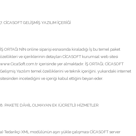
7. CİCASOFT GELİŞMİŞ YAZILIM İÇERİĞİ
İŞ ORTAĞI NİN online siparişi esnasında kiraladığı İş bu temel paket
özellikleri ve içeriklerinin detayları CİCASOFT kurumsal web sitesi
www.CicaSoft.com.tr içerisinde yer almaktadır. İŞ ORTAĞI, CİCASOFT
Gelişmiş Yazılım temel özelliklerini ve teknik içeriğini, yukarıdaki internet
sitesinden incelediğini ve içeriği kabul ettiğini beyan eder.
8. PAKETE DÂHİL OLMAYAN EK (ÜCRETLİ) HİZMETLER
a) Tedarikçi XML modülünün aşırı yükle çalışması CİCASOFT server