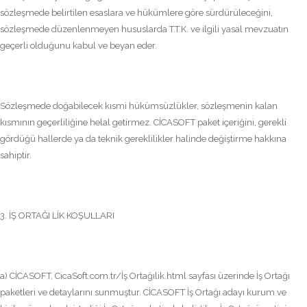
sözleşmede belirtilen esaslara ve hükümlere göre sürdürüleceğini,
sözleşmede düzenlenmeyen hususlarda T.T.K. ve ilgili yasal mevzuatın
geçerli olduğunu kabul ve beyan eder.
Sözleşmede doğabilecek kısmi hükümsüzlükler, sözleşmenin kalan
kısmının geçerliliğine helal getirmez. CİCASOFT paket içeriğini, gerekli
gördüğü hallerde ya da teknik gereklilikler halinde değiştirme hakkına
sahiptir.
3. İŞ ORTAĞI LİK KOŞULLARI
a) CİCASOFT, CicaSoft.com.tr/İş Ortağılik.html sayfası üzerinde İş Ortağı
paketleri ve detaylarını sunmuştur. CİCASOFT İş Ortağı adayı kurum ve