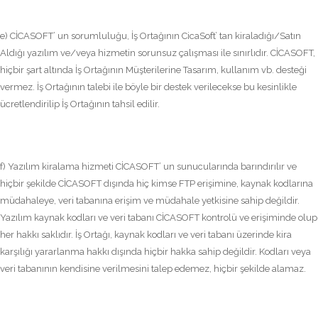
e) CİCASOFT’ un sorumluluğu, İş Ortağının CicaSoft’ tan kiraladığı/Satın
Aldığı yazılım ve/veya hizmetin sorunsuz çalışması ile sınırlıdır. CİCASOFT,
hiçbir şart altında İş Ortağının Müşterilerine Tasarım, kullanım vb. desteği
vermez. İş Ortağının talebi ile böyle bir destek verilecekse bu kesinlikle
ücretlendirilip İş Ortağının tahsil edilir.
f) Yazılım kiralama hizmeti CİCASOFT’ un sunucularında barındırılır ve
hiçbir şekilde CİCASOFT dışında hiç kimse FTP erişimine, kaynak kodlarına
müdahaleye, veri tabanına erişim ve müdahale yetkisine sahip değildir.
Yazılım kaynak kodları ve veri tabanı CİCASOFT kontrolü ve erişiminde olup
her hakkı saklıdır. İş Ortağı, kaynak kodları ve veri tabanı üzerinde kira
karşılığı yararlanma hakkı dışında hiçbir hakka sahip değildir. Kodları veya
veri tabanının kendisine verilmesini talep edemez, hiçbir şekilde alamaz.