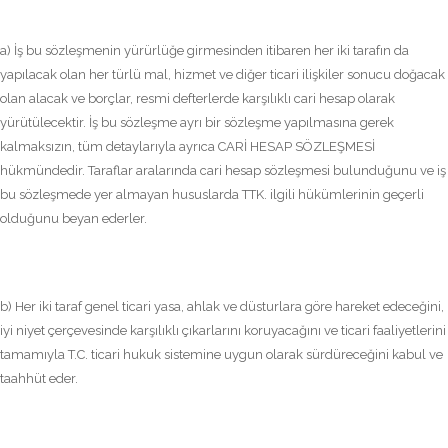
a) İş bu sözleşmenin yürürlüğe girmesinden itibaren her iki tarafın da
yapılacak olan her türlü mal, hizmet ve diğer ticari ilişkiler sonucu doğacak
olan alacak ve borçlar, resmi defterlerde karşılıklı cari hesap olarak
yürütülecektir. İş bu sözleşme ayrı bir sözleşme yapılmasına gerek
kalmaksızın, tüm detaylarıyla ayrıca CARİ HESAP SÖZLEŞMESİ
hükmündedir. Taraflar aralarında cari hesap sözleşmesi bulunduğunu ve iş
bu sözleşmede yer almayan hususlarda TTK. ilgili hükümlerinin geçerli
olduğunu beyan ederler.
b) Her iki taraf genel ticari yasa, ahlak ve düsturlara göre hareket edeceğini,
iyi niyet çerçevesinde karşılıklı çıkarlarını koruyacağını ve ticari faaliyetlerini
tamamıyla T.C. ticari hukuk sistemine uygun olarak sürdüreceğini kabul ve
taahhüt eder.