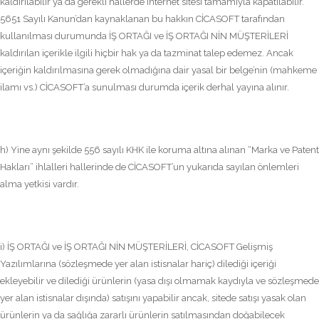
kaldırılabilir ya da gerekli hallerde internet sitesi tamamıyla kapatılabilir.
5651 Sayılı Kanun’dan kaynaklanan bu hakkın CİCASOFT tarafından
kullanılması durumunda İŞ ORTAĞI ve İŞ ORTAĞI NİN MÜŞTERİLERİ
kaldırılan içerikle ilgili hiçbir hak ya da tazminat talep edemez. Ancak
içeriğin kaldırılmasına gerek olmadığına dair yasal bir belge’nin (mahkeme
ilamı vs.) CİCASOFT’a sunulması durumda içerik derhal yayına alınır.
h) Yine aynı şekilde 556 sayılı KHK ile koruma altına alınan “Marka ve Patent
Hakları” ihlalleri hallerinde de CİCASOFT’un yukarıda sayılan önlemleri
alma yetkisi vardır.
i) İŞ ORTAĞI ve İŞ ORTAĞI NİN MÜŞTERİLERİ, CİCASOFT Gelişmiş
Yazılımlarına (sözleşmede yer alan istisnalar hariç) dilediği içeriği
ekleyebilir ve dilediği ürünlerin (yasa dışı olmamak kaydıyla ve sözleşmede
yer alan istisnalar dışında) satışını yapabilir ancak, sitede satışı yasak olan
ürünlerin ya da sağlığa zararlı ürünlerin satılmasından doğabilecek