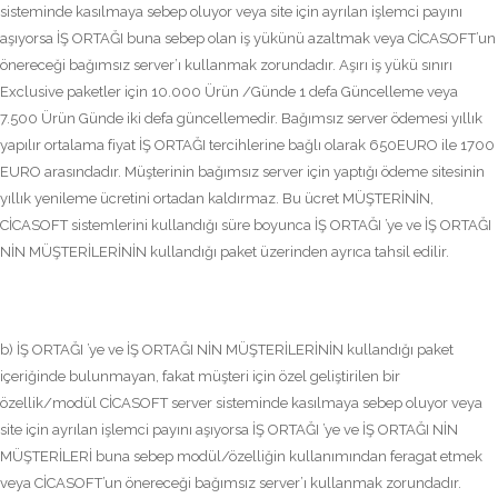
sisteminde kasılmaya sebep oluyor veya site için ayrılan işlemci payını
aşıyorsa İŞ ORTAĞI buna sebep olan iş yükünü azaltmak veya CİCASOFT’un
önereceği bağımsız server’ı kullanmak zorundadır. Aşırı iş yükü sınırı
Exclusive paketler için 10.000 Ürün /Günde 1 defa Güncelleme veya
7.500 Ürün Günde iki defa güncellemedir. Bağımsız server ödemesi yıllık
yapılır ortalama fiyat İŞ ORTAĞI tercihlerine bağlı olarak 650EURO ile 1700
EURO arasındadır. Müşterinin bağımsız server için yaptığı ödeme sitesinin
yıllık yenileme ücretini ortadan kaldırmaz. Bu ücret MÜŞTERİNİN,
CİCASOFT sistemlerini kullandığı süre boyunca İŞ ORTAĞI ’ye ve İŞ ORTAĞI
NİN MÜŞTERİLERİNİN kullandığı paket üzerinden ayrıca tahsil edilir.
b) İŞ ORTAĞI ’ye ve İŞ ORTAĞI NİN MÜŞTERİLERİNİN kullandığı paket
içeriğinde bulunmayan, fakat müşteri için özel geliştirilen bir
özellik/modül CİCASOFT server sisteminde kasılmaya sebep oluyor veya
site için ayrılan işlemci payını aşıyorsa İŞ ORTAĞI ’ye ve İŞ ORTAĞI NİN
MÜŞTERİLERİ buna sebep modül/özelliğin kullanımından feragat etmek
veya CİCASOFT’un önereceği bağımsız server’ı kullanmak zorundadır.