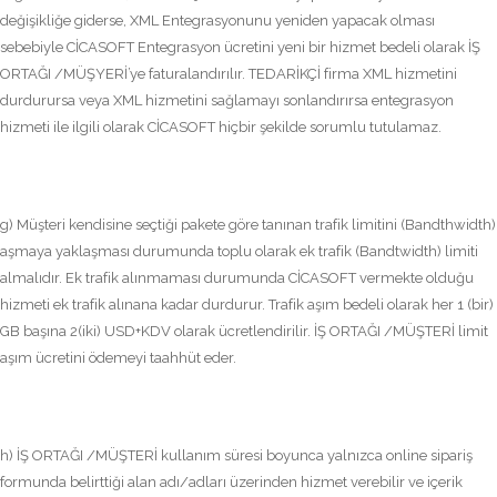
değişikliğe giderse, XML Entegrasyonunu yeniden yapacak olması
sebebiyle CİCASOFT Entegrasyon ücretini yeni bir hizmet bedeli olarak İŞ
ORTAĞI /MÜŞYERİ’ye faturalandırılır. TEDARİKÇİ firma XML hizmetini
durdurursa veya XML hizmetini sağlamayı sonlandırırsa entegrasyon
hizmeti ile ilgili olarak CİCASOFT hiçbir şekilde sorumlu tutulamaz.
g) Müşteri kendisine seçtiği pakete göre tanınan trafik limitini (Bandthwidth)
aşmaya yaklaşması durumunda toplu olarak ek trafik (Bandtwidth) limiti
almalıdır. Ek trafik alınmaması durumunda CİCASOFT vermekte olduğu
hizmeti ek trafik alınana kadar durdurur. Trafik aşım bedeli olarak her 1 (bir)
GB başına 2(iki) USD+KDV olarak ücretlendirilir. İŞ ORTAĞI /MÜŞTERİ limit
aşım ücretini ödemeyi taahhüt eder.
h) İŞ ORTAĞI /MÜŞTERİ kullanım süresi boyunca yalnızca online sipariş
formunda belirttiği alan adı/adları üzerinden hizmet verebilir ve içerik