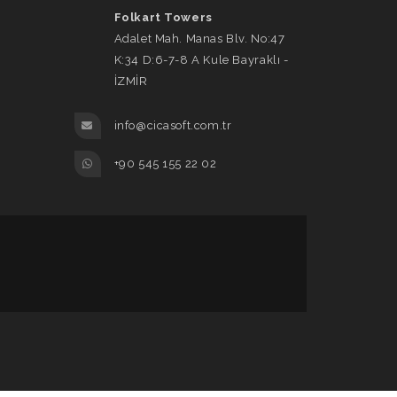
Folkart Towers
Adalet Mah. Manas Blv. No:47
K:34 D:6-7-8 A Kule Bayraklı -
İZMİR
info@cicasoft.com.tr
+90 545 155 22 02