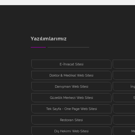
Yazılımlarımız
E-İhracat Sitesi
Doktor & Medikal Web Sitesi
Danışman Web Sitesi
İn
Güzellik Merkezi Web Sitesi
S
Tek Sayfa - One Page Web Sitesi
Restoran Sitesi
Diş Hekimi Web Sitesi
Mo