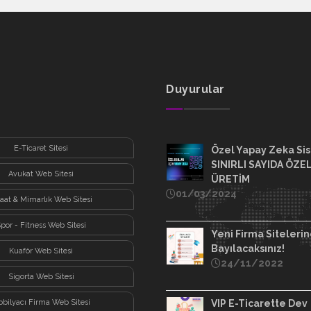
Duyurular
E-Ticaret Sitesi
Özel Yapay Zeka Sis
SINIRLI SAYIDA ÖZE
Avukat Web Sitesi
ÜRETİM
01/03/2024
şaat & Mimarlık Web Sitesi
por - Fitness Web Sitesi
Yeni Firma Siteleri
Bayılacaksınız!
Kuaför Web Sitesi
24/11/2022
Sigorta Web Sitesi
bilyacı Firma Web Sitesi
VIP E-Ticarette Dev