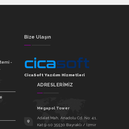
Bize Ulaşın
temi -
L
CicaSoft Yazılım Hizmetleri
ADRESLERİMİZ
ne
Megapol Tower
Adalet Mah, Anadolu Cd. No: 41,
Kat:9-10 35530 Bayraklı / İzmir