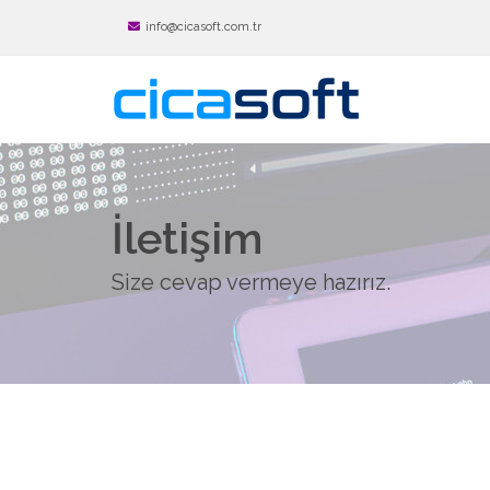
info@cicasoft.com.tr
İletişim
Size cevap vermeye hazırız.