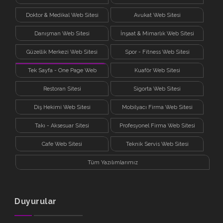
Doktor & Medikal Web Sitesi
Avukat Web Sitesi
Danışman Web Sitesi
İnşaat & Mimarlık Web Sitesi
Güzellik Merkezi Web Sitesi
Spor - Fitness Web Sitesi
Tek Sayfa - One Page Web
Kuaför Web Sitesi
Sitesi
Restoran Sitesi
Sigorta Web Sitesi
Diş Hekimi Web Sitesi
Mobilyacı Firma Web Sitesi
Takı - Aksesuar Sitesi
Profesyonel Firma Web Sitesi
Cafe Web Sitesi
Teknik Servis Web Sitesi
Tüm Yazılımlarımız
Duyurular