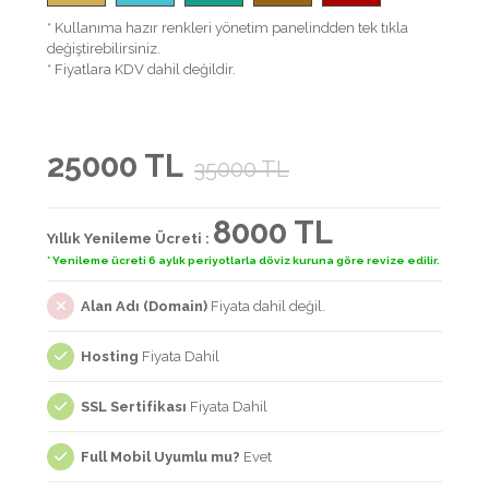
* Kullanıma hazır renkleri yönetim panelindden tek tıkla
değiştirebilirsiniz.
* Fiyatlara KDV dahil değildir.
25000 TL
35000 TL
8000 TL
Yıllık Yenileme Ücreti :
* Yenileme ücreti 6 aylık periyotlarla döviz kuruna göre revize edilir.
Alan Adı (Domain)
Fiyata dahil değil.
Hosting
Fiyata Dahil
SSL Sertifikası
Fiyata Dahil
Full Mobil Uyumlu mu?
Evet