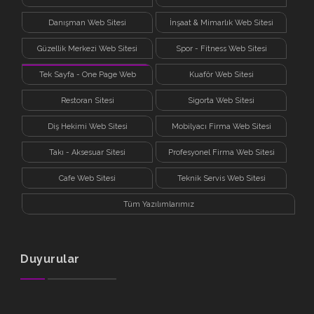
Danışman Web Sitesi
İnşaat & Mimarlık Web Sitesi
Güzellik Merkezi Web Sitesi
Spor - Fitness Web Sitesi
Tek Sayfa - One Page Web
Kuaför Web Sitesi
Sitesi
Restoran Sitesi
Sigorta Web Sitesi
Diş Hekimi Web Sitesi
Mobilyacı Firma Web Sitesi
Takı - Aksesuar Sitesi
Profesyonel Firma Web Sitesi
Cafe Web Sitesi
Teknik Servis Web Sitesi
Tüm Yazılımlarımız
Duyurular