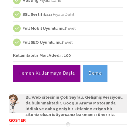
Hosting
Fiyata Dahil
SSL Sertifikası
Fiyata Dahil
Full Mobil Uyumlu mu?
Evet
Full SEO Uyumlu mu?
Evet
Kullanılabilir Mail Adedi : 100
Hemen Kullanmaya Başla
Demo
Bu Web sitesinin Çok Sayfalı, Gelişmiş Versiyonu
da bulunmaktadır. Google Arama Motorunda
İddialı ve daha geniş bir
kitlesine erişen bir
siteniz olsun istiyorsanız bakmanızı öneririz.
GÖSTER